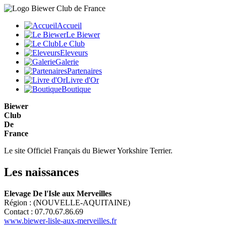
Accueil
Le Biewer
Le Club
Eleveurs
Galerie
Partenaires
Livre d'Or
Boutique
Biewer
Club
De
France
Le site Officiel Français du Biewer Yorkshire Terrier.
Les naissances
Elevage De l'Isle aux Merveilles
Région : (NOUVELLE-AQUITAINE)
Contact : 07.70.67.86.69
www.biewer-lisle-aux-merveilles.fr